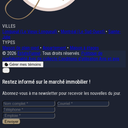
VILLES
Longueuil (Le Vieux-Longueuil)
•
Montréal (Le Sud-Ouest)
•
Sainte-
Julie
TYPES
Maison de plain-pied
•
Appartement
•
Maison à étages
© 2026
EstateFunnel
. Tous droits réservés.
Politique de
confidentialité
Avis de collecte
Conditions d’utilisation
Avis et avis
Gérer mes témoins
Close
✕
Restez informé sur le marché immobilier !
Abonnez-vous à ma newsletter pour recevoir les nouvelles du jour.
Envoyer