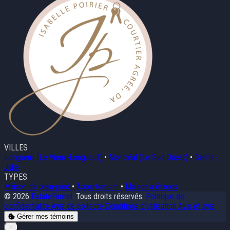
VILLES
Longueuil (Le Vieux-Longueuil)
•
Montréal (Le Sud-Ouest)
•
Sainte-
Julie
TYPES
Maison de plain-pied
•
Appartement
•
Maison à étages
© 2026
EstateFunnel
. Tous droits réservés.
Politique de
confidentialité
Avis de collecte
Conditions d’utilisation
Avis et avis
Gérer mes témoins
Close
✕