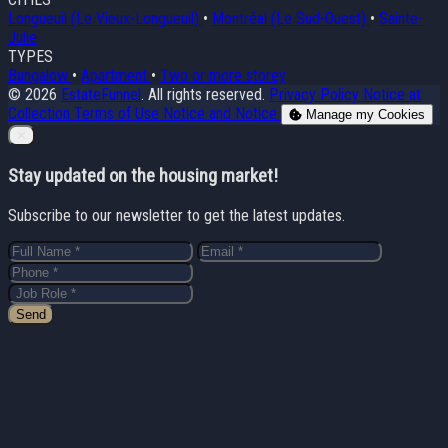
Longueuil (Le Vieux-Longueuil)
•
Montréal (Le Sud-Ouest)
•
Sainte-
Julie
TYPES
Bungalow
•
Apartment
•
Two or more storey
© 2026
EstateFunnel
. All rights reserved.
Privacy Policy
Notice at
Collection
Terms of Use
Notice and Notice
Manage my Cookies
Close
✕
Stay updated on the housing market!
Subscribe to our newsletter to get the latest updates.
Send